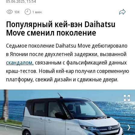
05.06.2025, 15:54
10K
1 мин.
Популярный кей-вэн Daihatsu
Move сменил поколение
Седьмое поколение Daihatsu Move дебютировало
в Японии после двухлетней задержки, вызванной
скандалом,
связанным с фальсификацией данных
краш-тестов. Новый кей-кар получил современную
платформу, свежий дизайн и сдвижные двери.
Развернуть на