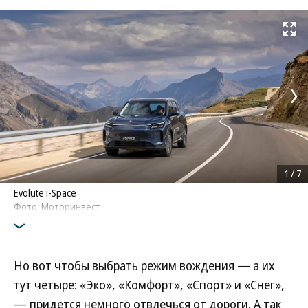
Развернуть на
1
/
7
Evolute i-Space
Фото: Моторинвест
Но вот чтобы выбрать режим вождения — а их
тут четыре: «Эко», «Комфорт», «Спорт» и «Снег»,
— придется немного отвлечься от дороги. А так