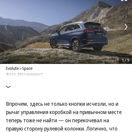
Развернуть на
1
/
5
Evolute i-Space
Фото: Моторинвест
Впрочем, здесь не только кнопки исчезли, но и
рычаг управления коробкой на привычном месте
теперь тоже не найти — он перекочевал на
правую сторону рулевой колонки. Логично, что