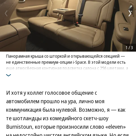
1
/
3
Панорамная крыша со шторкой и открывающейся секцией —
не единственные премиум-опции i-Space. В этой модели есть
еще атмосферная контурная подсветка салона с 256 цветами, а
музыкальная система насчитывает тринадцать динамиков
Фото: Моторинвест
И хотя у коллег голосовое общение с
автомобилем прошло на ура, лично моя
коммуникация была нулевой. Возможно, я — как
те шотландцы из комедийного скетч-шоу
Burnistoun, которые произносили слово «eleven»
на недостойно чистом английском языке. Но если