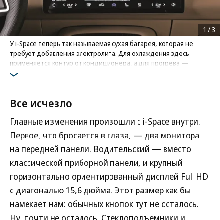
1
/
3
У i-Space теперь так называемая сухая батарея, которая не
требует добавления электролита. Для охлаждения здесь
применяется контур от кондиционера, а для прогрева —
пластины с нитями накаливания. Считается, что такие батареи
имеют более высокий уровень безопасности
Фото: Моторинвест
Все исчезло
Главные изменения произошли с i-Space внутри.
Первое, что бросается в глаза, — два монитора
на передней панели. Водительский — вместо
классической приборной панели, и крупный
горизонтально ориентированный дисплей Full HD
с диагональю 15,6 дюйма. Этот размер как бы
намекает нам: обычных кнопок тут не осталось.
Ну, почти не осталось. Стеклоподъемники и