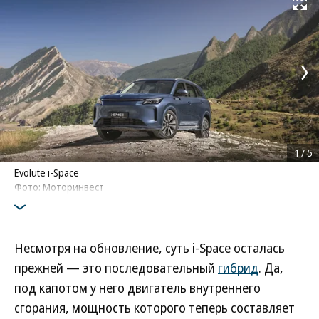
Развернуть на
1
/
5
Evolute i-Space
Фото: Моторинвест
Несмотря на обновление, суть i-Space осталась
прежней — это последовательный
гибрид
. Да,
под капотом у него двигатель внутреннего
сгорания, мощность которого теперь составляет