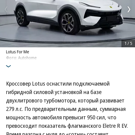
1
/
5
Lotus For Me
Фото: Autohome
Кроссовер Lotus оснастили подключаемой
гибридной силовой установкой на базе
двухлитрового турбомотора, который развивает
279 л.с. По предварительным данным, суммарная
мощность автомобиля превысит 950 сил, что
превосходит показатель флагманского Eletre R EV.
Время разгона с нуля до «сотни» составит