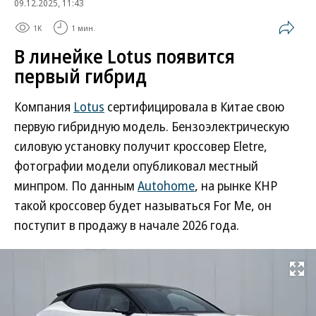
09.12.2025, 11:43
1K
1 мин.
В линейке Lotus появится
первый гибрид
Компания
Lotus
сертифицировала в Китае свою
первую гибридную модель. Бензоэлектрическую
силовую установку получит кроссовер Eletre,
фотографии модели опубликовал местный
минпром. По данным
Autohome
, на рынке КНР
такой кроссовер будет называться For Me, он
поступит в продажу в начале 2026 года.
Развернуть на