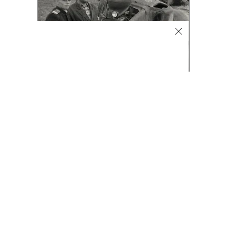
Автоновости
07.08.2026, 15:39
632
1 мин.
Эксперт назвал самые
защищенные от угона
китайские автомобили
Автомобили от Li Auto (Lixiang) и BYD среди
китайских марок защищены от угона лучше всего.
Об этом в эфире «Радио РБК»
сообщил