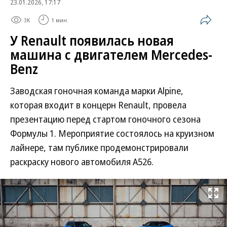
23.01.2026, 17:17
3K
1 мин.
У Renault появилась новая
машина с двигателем Mercedes-
Benz
Заводская гоночная команда марки Alpine,
которая входит в концерн Renault, провела
презентацию перед стартом гоночного сезона
Формулы 1. Мероприятие состоялось на круизном
лайнере, там публике продемонстрировали
раскраску нового автомобиля A526.
Развернуть на