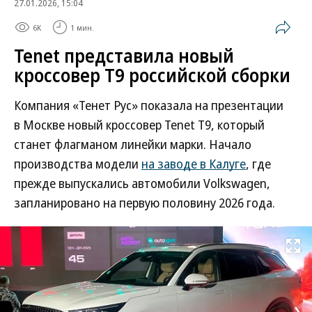
27.01.2026, 15:04
6K
1 мин.
Tenet представила новый
кроссовер T9 российской сборки
Компания «Тенет Рус» показала на презентации
в Москве новый кроссовер Tenet T9, который
станет флагманом линейки марки. Начало
производства модели
на заводе в Калуге
, где
прежде выпускались автомобили Volkswagen,
запланировано на первую половину 2026 года.
Развернуть на