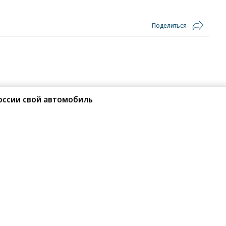
Поделиться
оссии свой автомобиль
илась скоростью нового