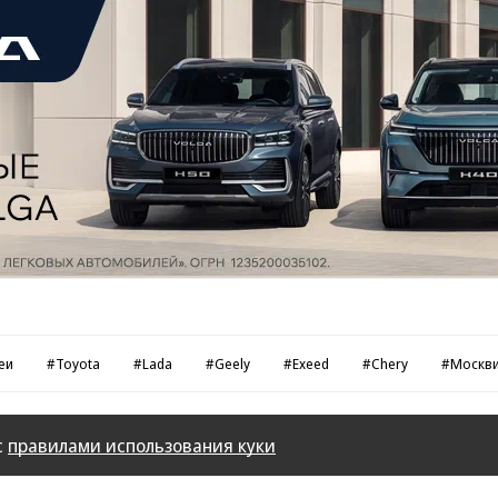
еи
#Toyota
#Lada
#Geely
#Exeed
#Chery
#Москв
с
правилами использования куки