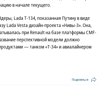
ацию в начале текущего.
деры, Lada Т-134, показанная Путину в виде
зу Lada Vesta дизайн-проекта «Нивы-3». Она,
атывалась при Renault на базе платформы CMF-
я название перспективной модели должно
 продуктами — танком «Т-34» и авиалайнером
Поделиться