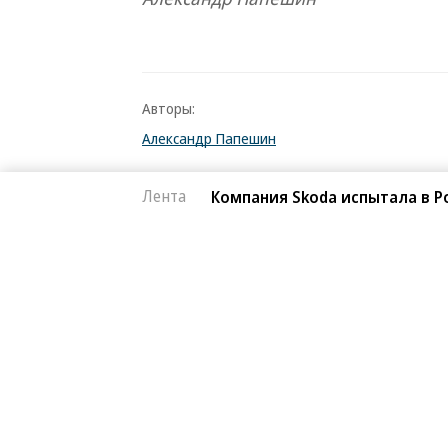
Авторы:
Александр Папешин
Темы:
Лента
Компания Skoda испытала в Р
Skoda
Автоновости
06.08.2026, 16:42
Lamborghini похвал
750
Revuelto SV
1 мин.