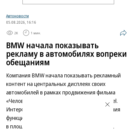
Автоновости
05.08.2026, 16:16
2K
1 мин.
BMW начала показывать
рекламу в автомобилях вопреки
обещаниям
Компания BMW начала показывать рекламный
контент на центральных дисплеях своих
автомобилей в рамках продвижения фильма
«Человек-паук: Новый день» от Sony и Marvel.
Интерфейс, предназначенный для управления
функциями машины, по сути превратился
в площадку для маркетинговых интеграций,
на что автовладельцы пожаловались в соцсетях.