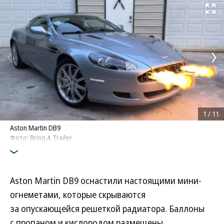
Развернуть на
1
/
11
Aston Martin DB9
Фото: Bring A Trailer
Aston Martin DB9 оснастили настоящими мини-
огнеметами, которые скрываются
за опускающейся решеткой радиатора. Баллоны
с пропаном и кислородом размещены