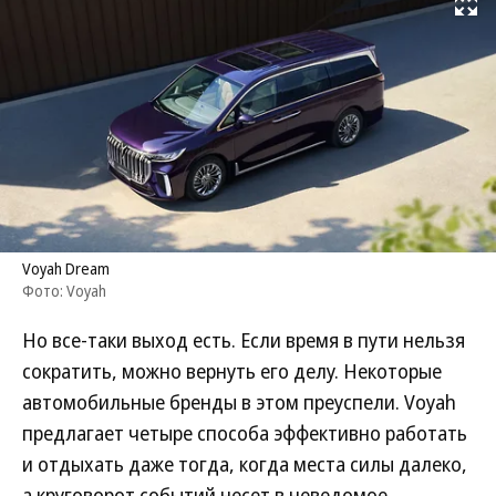
Развернуть на
Voyah Dream
Фото: Voyah
Но все-таки выход есть. Если время в пути нельзя
сократить, можно вернуть его делу. Некоторые
автомобильные бренды в этом преуспели. Voyah
предлагает четыре способа эффективно работать
и отдыхать даже тогда, когда места силы далеко,
а круговорот событий несет в неведомое.