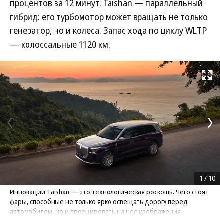
процентов за 12 минут. Taishan — параллельный
гибрид: его турбомотор может вращать не только
генератор, но и колеса. Запас хода по циклу WLTP
— колоссальные 1120 км.
Развернуть на
1
/
10
Инновации Taishan — это технологическая роскошь. Чего стоят
фары, способные не только ярко освещать дорогу перед
автомобилем, но и проецировать на нее изображения.