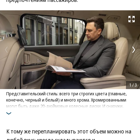
Развернуть на
1
/
3
Представительский стиль: всего три строгих цвета (главные,
конечно, черный и белый) и много хрома. Хромированными
могут быть даже 20-‍дюймовые колесные диски. И снаружи,
и внутри Dream — настоящая визитная карточка
процветающего бизнеса
Фото: Voyah
К тому же перепланировать этот объем можно на