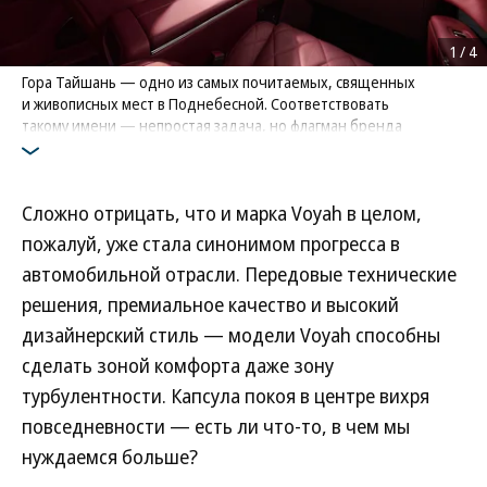
1
/
4
Гора Тайшань — одно из самых почитаемых, священных
и живописных мест в Поднебесной. Соответствовать
такому имени — непростая задача, но флагман бренда
Voyah Taishan с ней справился. Мотив горы присутствует
в отделке и украшениях салона
Фото: Voyah
Сложно отрицать, что и марка Voyah в целом,
пожалуй, уже стала синонимом прогресса в
автомобильной отрасли. Передовые технические
решения, премиальное качество и высокий
дизайнерский стиль — модели Voyah способны
сделать зоной комфорта даже зону
турбулентности. Капсула покоя в центре вихря
повседневности — есть ли что-то, в чем мы
нуждаемся больше?