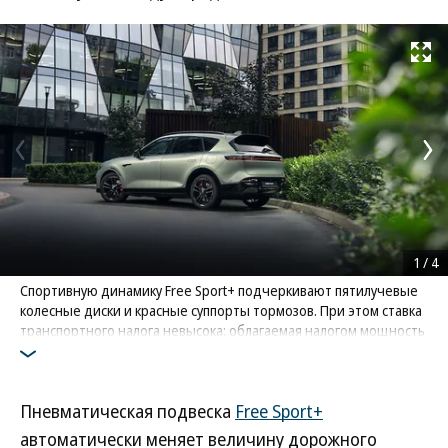
Развернуть на
1
/
4
Спортивную динамику Free Sport+ подчеркивают пятилучевые
колесные диски и красные суппорты тормозов. При этом ставка
транспортного налога невысока: облагаемая налогом мощность
этого последовательного гибрида — всего 224 л.с.
Фото: Voyah
Пневматическая подвеска
Free Sport+
автоматически меняет величину дорожного