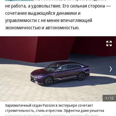
не работа, а удовольствие. Его сильная сторона —
сочетание выдающейся динамики и
управляемости с не менее впечатляющей
экономичностью и автономностью.
Развернуть на
1
/
12
Харизматичный седан Passion в экстерьере сочетает
стремительность, стиль и престиж. Эффектна даже решетка
радиатора в технике «алмазная грань»: ее узор образует