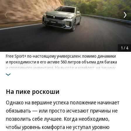
1
/
4
Free Sport+ по-настоящему универсален: помимо динамики
и проходимости в его активе 560 литров объема для багажа
и спортивного инвентаря. На высоте и комфорт: на тишину
в салоне работают многослойные стекла и более 80
аэродинамических элементов
Фото: Voyah
На пике роскоши
Однако на вершине успеха положение начинает
обязывать — или просто исчезают причины не
позволить себе лучшее. Когда необходимо,
чтобы уровень комфорта не уступал уровню