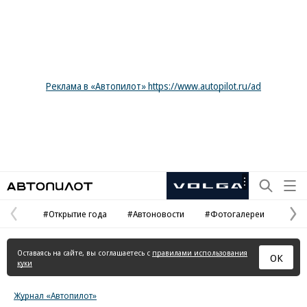
Реклама в «Автопилот» https://www.autopilot.ru/ad
Автопилот
Рекламная
маркировка
#Открытие года
#Автоновости
#Фотогалереи
Предыдущая
С
страница
с
Оставаясь на сайте, вы соглашаетесь с
правилами использования
ОК
куки
Журнал «Автопилот»