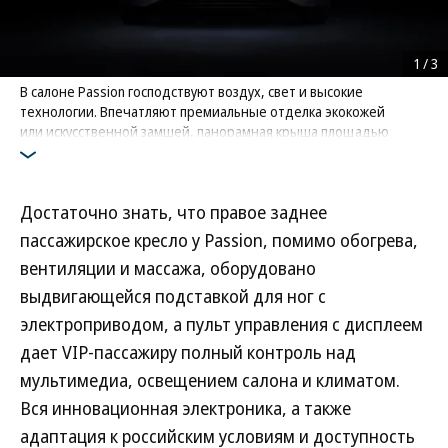
1
/
3
В салоне Passion господствуют воздух, свет и высокие
технологии. Впечатляют премиальные отделка экокожей
или искусственной замшей, панорамная крыша площадью
2,18 кв. м со шторой с электроприводом и аудиосистема
от датского бренда Dynaudio
Фото: Voyah
Достаточно знать, что правое заднее
пассажирское кресло у Passion, помимо обогрева,
вентиляции и массажа, оборудовано
выдвигающейся подставкой для ног с
электроприводом, а пульт управления с дисплеем
дает VIP-пассажиру полный контроль над
мультимедиа, освещением салона и климатом.
Вся инновационная электроника, а также
адаптация к российским условиям и доступность