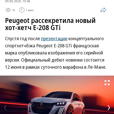
09.06.2026, 10:46
1K
1 мин.
Peugeot рассекретила новый
хот-хетч E-208 GTi
Спустя год после
презентации
концептуального
спортхетчбэка Peugeot E-208 GTi французская
марка опубликовала изображения его серийной
версии. Официальный дебют новинки состоится
12 июня в рамках суточного марафона в Ле-Мане.
Развернуть на