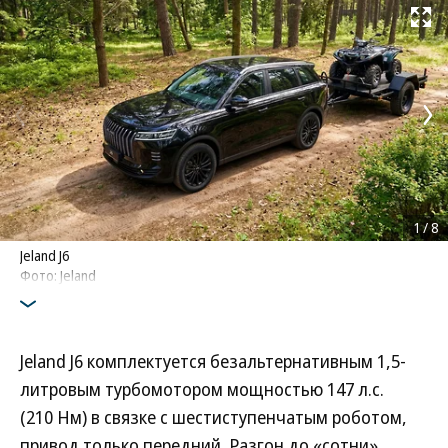
Развернуть на
1
/
8
Jeland J6
Фото: Jeland
Jeland J6 комплектуется безальтернативным 1,5-
литровым турбомотором мощностью 147 л.с.
(210 Нм) в связке с шестиступенчатым роботом,
привод только передний. Разгон до «сотни»