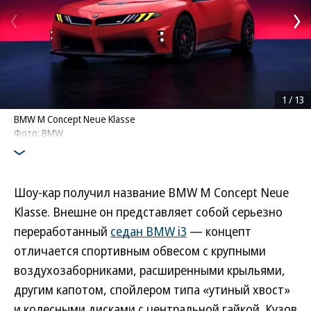
1
/
13
BMW M Concept Neue Klasse
Фото: BMW
Шоу-кар получил название BMW M Concept Neue
Klasse. Внешне он представляет собой серьезно
переработанный
седан BMW i3
— концепт
отличается спортивным обвесом с крупными
воздухозаборниками, расширенными крыльями,
другим капотом, спойлером типа «утиный хвост»
и колесными дисками с центральной гайкой. Кузов