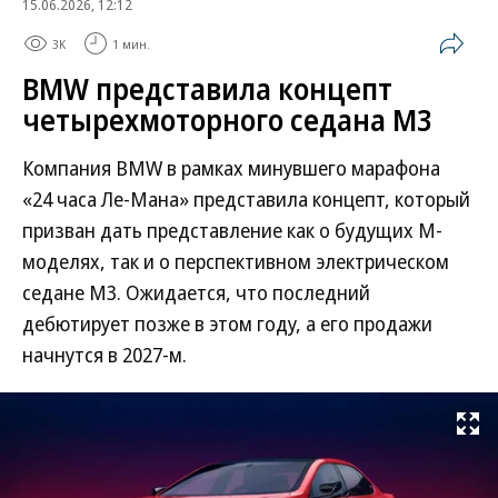
15.06.2026, 12:12
3K
1 мин.
BMW представила концепт
четырехмоторного седана M3
Компания BMW в рамках минувшего марафона
«24 часа Ле-Мана» представила концепт, который
призван дать представление как о будущих M-
моделях, так и о перспективном электрическом
седане M3. Ожидается, что последний
дебютирует позже в этом году, а его продажи
начнутся в 2027-м.
Развернуть на