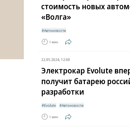
стоимость новых авто
«Волга»
Автоновости
1 мин.
22.05.2024, 12:00
Электрокар Evolute вп
получит батарею росси
разработки
Evolute
Автоновости
1 мин.