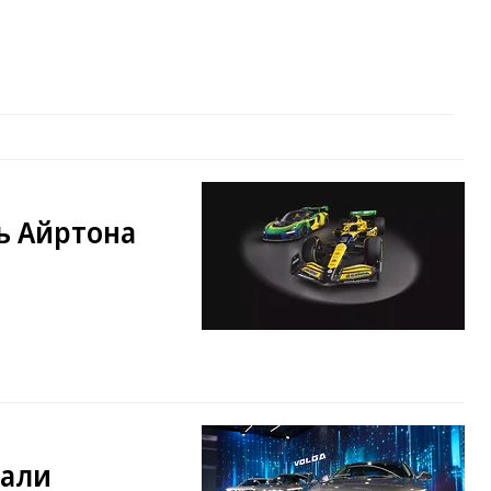
ь Айртона
вали