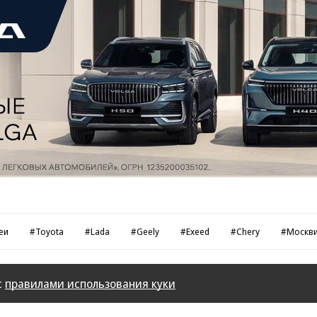
еи
#Toyota
#Lada
#Geely
#Exeed
#Chery
#Москв
с
правилами использования куки