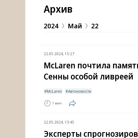
Архив
2024
Май
22
22.05.2024, 15:27
McLaren почтила памят
Сенны особой ливреей
McLaren
Автоновости
1 мин.
22.05.2024, 13:45
Эксперты спрогнозиро