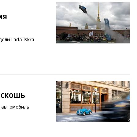
мя
ели Lada Iskra
оскошь
ли автомобиль