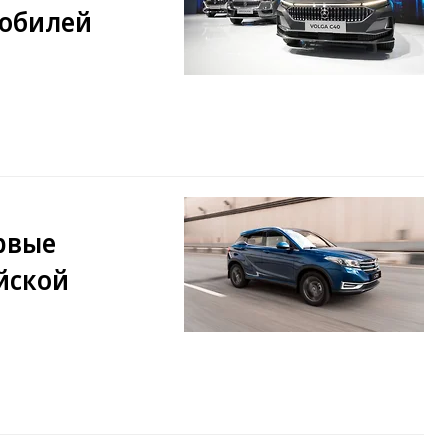
мобилей
ервые
йской