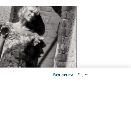
Вся лента
Еще
18+
На autopilot.ru применяются рекомендательные
технологии.