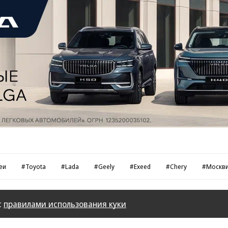
еи
#Toyota
#Lada
#Geely
#Exeed
#Chery
#Москв
с
правилами использования куки