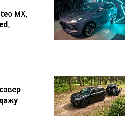
teo MX,
ed,
совер
одажу