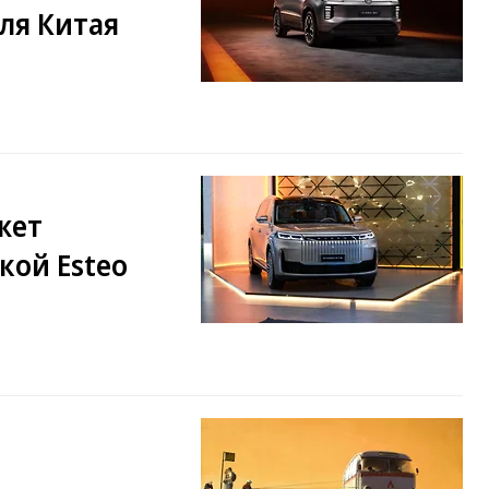
ля Китая
жет
кой Esteo