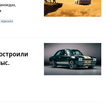
аноидах,
м
в журнала
построили
тыс.