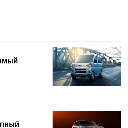
самый
упный