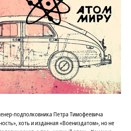
Ав
нженер-подполковника Петра Тимофеевича
сть», хоть и изданная «Воениздатом», но не