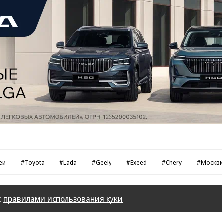
еи
#Toyota
#Lada
#Geely
#Exeed
#Chery
#Москв
с
правилами использования куки