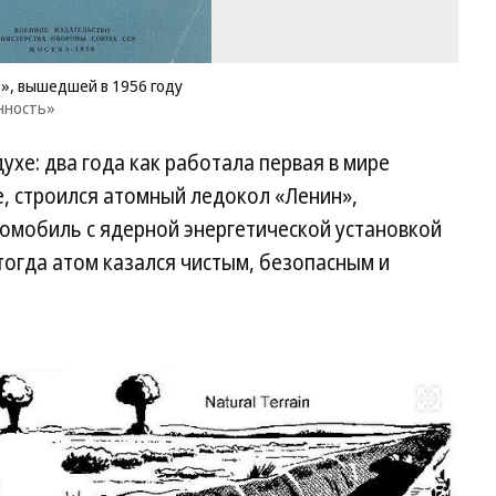
, вышедшей в 1956 году
нность»
духе: два года как работала первая в мире
, строился атомный ледокол «Ленин»,
томобиль с ядерной энергетической установкой
огда атом казался чистым, безопасным и
Развернуть на весь экран