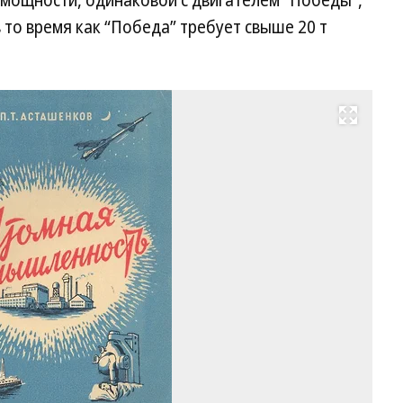
и мощности, одинаковой с двигателем “Победы”,
в то время как “Победа” требует свыше 20 т
Развернуть на весь экран
Об
кн
«А
пр
в
в
19
го
Фо
Об
кн
«А
пр