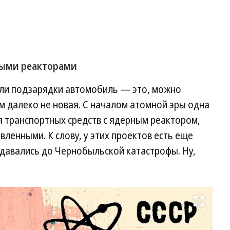
ными реакторами
ли подзарядки автомобиль — это, можно
ем далеко не новая. С началом атомной эры одна
я транспортных средств с ядерным реактором,
твленными. К слову, у этих проектов есть еще
здавались до Чернобыльской катастрофы. Ну,
Развернуть на весь экран
Фо