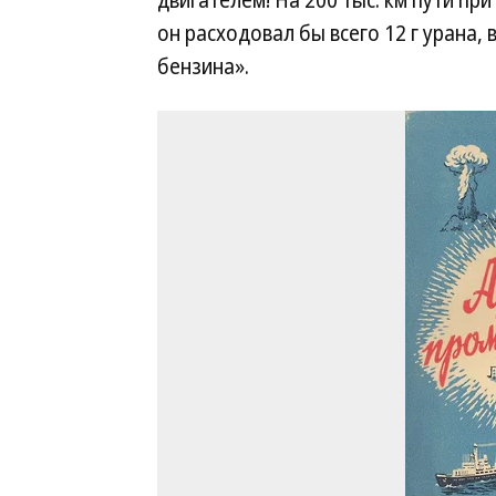
двигателем! На 200 тыс. км пути пр
он расходовал бы всего 12 г урана, 
бензина».