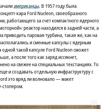
начали
американцы
. В 1957 году была
онцепт-кара Ford Nucleon, своеобразного
ни, работающего за счет компактного ядерного
оторной»: реактор находился в задней части, а
 приводить паровая турбина, такая же, как на
располагались и сменные капсулы с ядерным
 одной такой капсуле Ford Nucleon сможет
ьше, а после того как заряд иссякнет,
ено на свежее на специальных техстанциях. То
 еще и создавать отдельную инфраструктуру с
ord это вряд ли волновало — макет
у-стопером.
Развернуть на весь экран