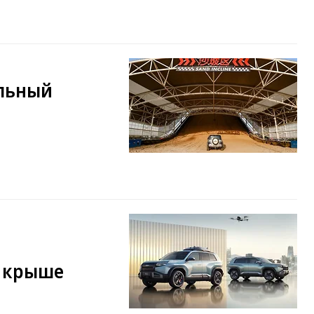
льный
а крыше