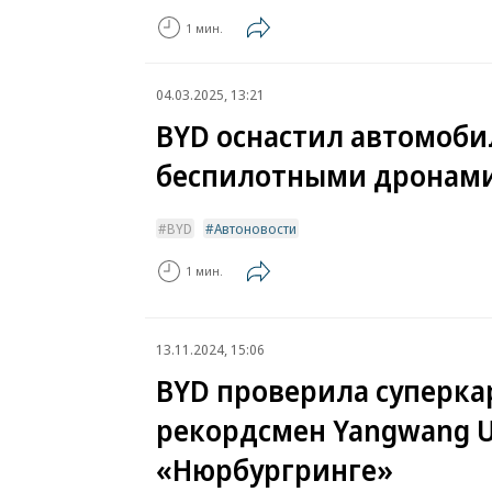
1 мин.
04.03.2025, 13:21
BYD оснастил автомоби
беспилотными дронам
BYD
Автоновости
1 мин.
13.11.2024, 15:06
BYD проверила суперка
рекордсмен Yangwang U
«Нюрбургринге»