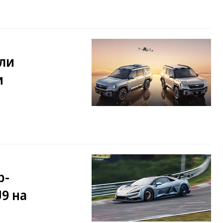
ли
и
р-
9 на