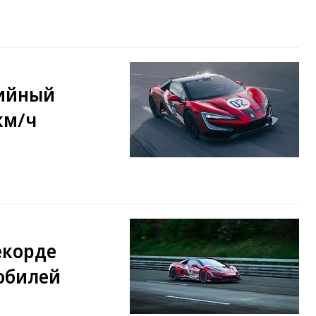
рийный
км/ч
екорде
обилей