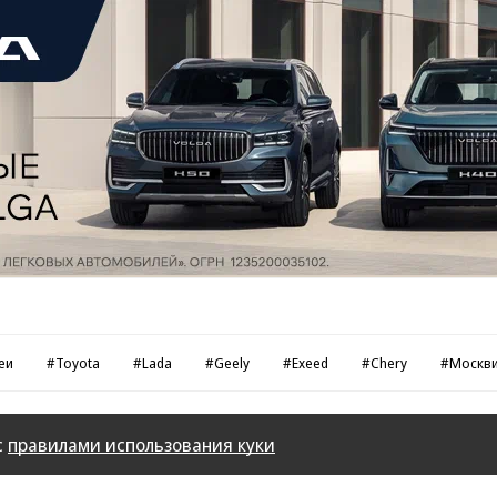
еи
#Toyota
#Lada
#Geely
#Exeed
#Chery
#Москв
с
правилами использования куки