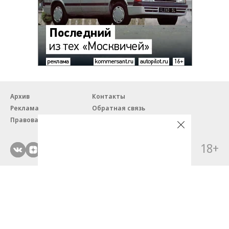
Архив
Контакты
Реклама
Обратная связь
Правовая информация
18+
© ЗАО «Автопилот».
Партнерские проекты/материалы, новости компаний, материалы
с пометкой «Промо» и «Официальное сообщение» опубликованы
на коммерческой основе.
На autopilot.ru применяются рекомендательные технологии.
Подробнее