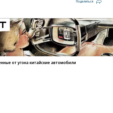
Поделиться
енные от угона китайские автомобили
мые защищенные от угона