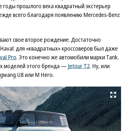
е годы прошлого века квадратный экстерьер
режде всего благодаря появлению Mercedes-Benz
вают свое второе рождение. Достаточно
 Haval: для «квадратных» кроссоверов был даже
val Pro
. Это конечно же автомобили марки Tank.
их моделей этого бренда —
Jetour T2
. Ну, или
ngwang U8 или M Hero.
Развернуть на весь экран