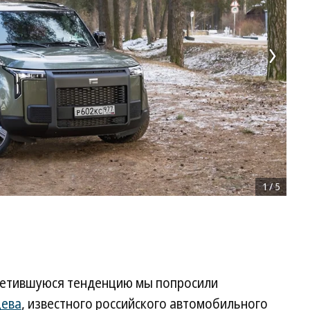
1
/
5
аметившуюся тенденцию мы попросили
цева
, известного российского автомобильного