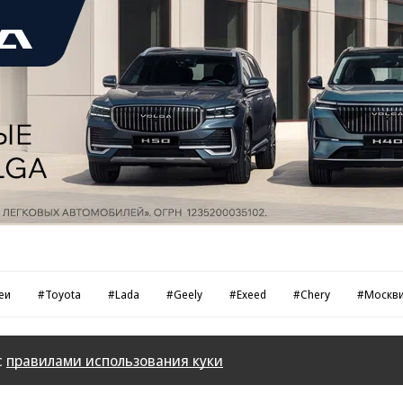
еи
#Toyota
#Lada
#Geely
#Exeed
#Chery
#Москв
с
правилами использования куки