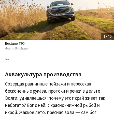
1
/
10
Bestune T90
Фото: Bestune
Аквакультура производства
Созерцая равнинные пейзажи и пересекая
бесконечные рукава, протоки и речки в дельте
Волги, удивляешься: почему этот край живет так
небогато? Бог с ней, с краснокнижной рыбой и
икрой. Жаркое лето, пресная вода — сам бог