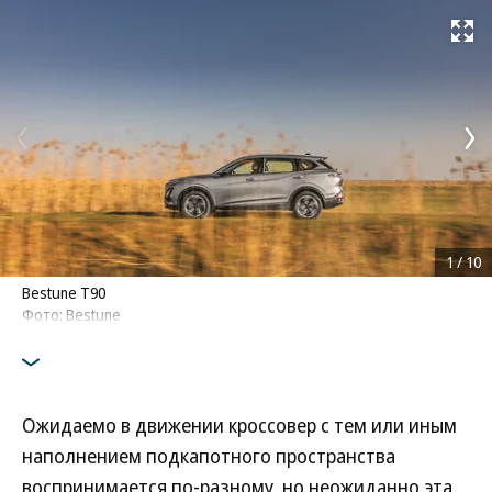
Развернуть на
1
/
10
Bestune T90
Фото: Bestune
Ожидаемо в движении кроссовер с тем или иным
наполнением подкапотного пространства
воспринимается по-разному, но неожиданно эта