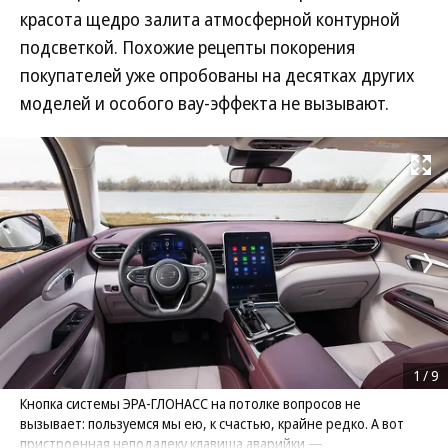
красота щедро залита атмосферной контурной
подсветкой. Похожие рецепты покорения
покупателей уже опробованы на десятках других
моделей и особого вау-эффекта не вызывают.
Развернуть на
1
/
9
Кнопка системы ЭРА-ГЛОНАСС на потолке вопросов не
вызывает: пользуемся мы ею, к счастью, крайне редко. А вот
пристроенная неподалеку клавиша аварийки —