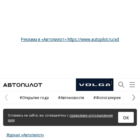
Реклама в «Автопилот» https://www.autopilot.ru/ad
Автопилот
Рекламная
маркировка
#Открытие года
#Автоновости
#Фотогалереи
Предыдущая
С
страница
с
Оставаясь на сайте, вы соглашаетесь с
правилами использования
ОК
куки
Журнал «Автопилот»