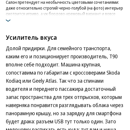
Салон претендует на необычность цветовыми сочетаниями:
даже относительно строгий черно-голубой (на фото) интерьер
смотрится игриво, а уж бордово-кремовый вариант и вовсе
эпатажен
Фото: Bestune
Усилитель вкуса
Долой придирки. Для семейного транспорта,
каким его и позиционирует производитель, Т90
вполне себе подходит. Машина крупная,
сопоставима по габаритам с кроссоверами Skoda
Kodiaq или Geely Atlas. Так что за спинами
водителя и переднего пассажира достаточный
запас пространства для трех отпрысков, которым
наверняка понравится разглядывать облака через
панорамную крышу, но за зарядку для смартфона
будет драка: разъем USB тут только один. Зато
мелочовку распихать есть куда: тут вам и ниша