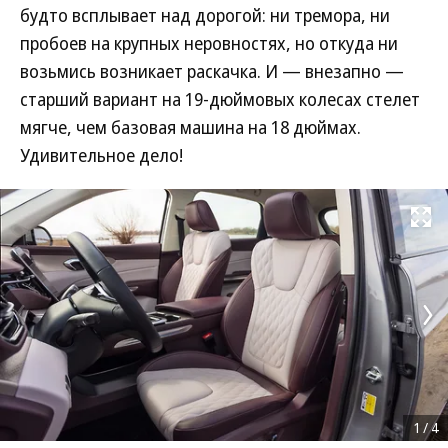
будто всплывает над дорогой: ни тремора, ни
пробоев на крупных неровностях, но откуда ни
возьмись возникает раскачка. И — внезапно —
старший вариант на 19-дюймовых колесах стелет
мягче, чем базовая машина на 18 дюймах.
Удивительное дело!
Развернуть на
1
/
4