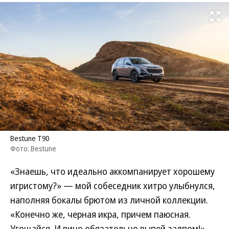
Развернуть на
Bestune T90
Фото: Bestune
«Знаешь, что идеально аккомпанирует хорошему
игристому?» — мой собеседник хитро улыбнулся,
наполняя бокалы брютом из личной коллекции.
«Конечно же, черная икра, причем паюсная.
Угощайся. И вино обязательно выпей залпом!»