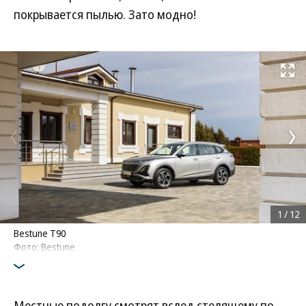
покрывается пылью. Зато модно!
Развернуть на
1
/
12
Bestune T90
Фото: Bestune
Местные подолгу смотрят вслед стелящему по