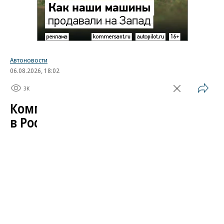
Автоновости
06.08.2026, 18:02
3K
1 мин.
Компания Skoda испытала
в России свой автомобиль
Завершился автопробег, организованный
чешским автопроизводителем в поддержку
модели Kylaq. Компактный кроссовер проехал по
маршруту длиной более 19 тыс. километров от
индийского города Пуне до Праги, пройдя через
13 стран: Индию, Непал, Китай, Кыргызстан,