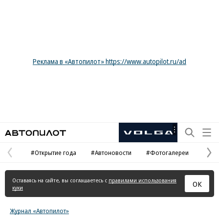
Реклама в «Автопилот» https://www.autopilot.ru/ad
Автопилот
Рекламная
маркировка
#Открытие года
#Автоновости
#Фотогалереи
Предыдущая
С
страница
с
Оставаясь на сайте, вы соглашаетесь с
правилами использования
ОК
куки
Журнал «Автопилот»