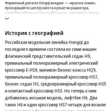
Фирменный для всех Hongqi молдинг — «красное знамя»,
проходящий по центру капота и решетки радиатора,
у лифтбека H6 имеет одну особенность, заметную в темное
время суток: у топовой версии машины этот элемент имеет
подсветку
Фото: Hongqi
История с географией
Российская модельная линейка Hongqi до
последнего времени состояла из семи машин:
флагманский представительский седан Н9,
премиальный полноразмерный электрический
кроссовер Е-HS9, минивэн бизнес-класса HQ9,
премиальный полноразмерный кроссовер HS7,
бизнес-седан Н5, среднеразмерный кроссовер HS5
и компактный кроссовер HS3. Но теперь к ним
добавилась восьмая модель, лифтбек H6. Два
таких H6 и один кроссовер HS7 четыре дня возили