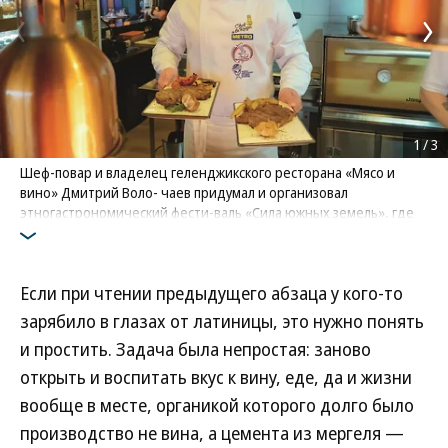
1
/
3
Шеф-повар и владелец геленджикского ресторана «Мясо и
вино» Дмитрий Воло- чаев придумал и организовал
этногастрономический фести-валь «Сила южных земель», где
высокая кухня создается с использованием локальных
продуктов и вин Кубани
Фото: Hongqi
Если при чтении предыдущего абзаца у кого-то
зарябило в глазах от латиницы, это нужно понять
и простить. Задача была непростая: заново
открыть и воспитать вкус к вину, еде, да и жизни
вообще в месте, органикой которого долго было
производство не вина, а цемента из мергеля —