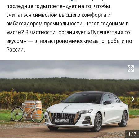
последние годы претендует на то, чтобы
считаться символом высшего комфорта и
амбассадором премиальности, несет гедонизм в
массы? В частности, организует «Путешествия со
вкусом» — этногастрономические автопробеги по
России.
Развернуть на
1
/
7