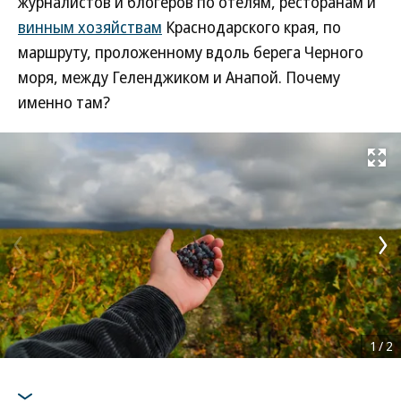
журналистов и блогеров по отелям, ресторанам и
винным хозяйствам
Краснодарского края, по
маршруту, проложенному вдоль берега Черного
моря, между Геленджиком и Анапой. Почему
именно там?
Развернуть на
1
/
2