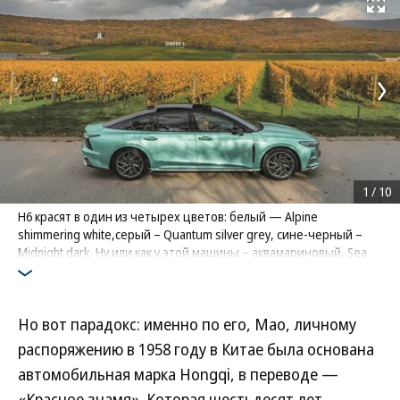
Развернуть на
1
/
10
H6 красят в один из четырех цветов: белый — Alpine
shimmering white,серый – Quantum silver grey, сине-черный –
Midnight dark. Ну или как у этой машины – аквамариновый, Sea
foam green.Стойки и крыша будут черными в любом случае
Фото: Hongqi
Но вот парадокс: именно по его, Мао, личному
распоряжению в 1958 году в Китае была основана
автомобильная марка Hongqi, в переводе —
«Красное знамя». Которая шестьдесят лет