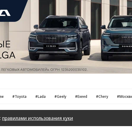
еи
#Toyota
#Lada
#Geely
#Exeed
#Chery
#Москв
с
правилами использования куки