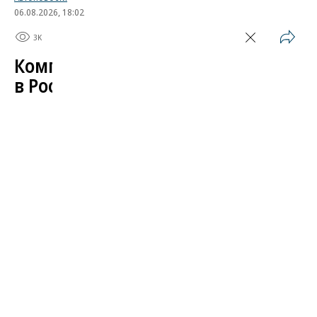
06.08.2026, 18:02
3K
1 мин.
Компания Skoda испытала
в России свой автомобиль
Завершился автопробег, организованный
чешским автопроизводителем в поддержку
модели Kylaq. Компактный кроссовер проехал по
маршруту длиной более 19 тыс. километров от
индийского города Пуне до Праги, пройдя через
13 стран: Индию, Непал, Китай, Кыргызстан,
Узбекистан, Казахстан, Россию, Грузию, Турцию,
Болгарию, Венгрию, Австрию и Чехию. Снимки с
территории РФ в финальный фотоотчет компании
включены не были.