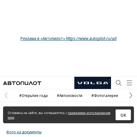
Реклама в «Автопилот» https://www.autopilot.ru/ad
Автопилот
Рекламная
маркировка
#Открытие года
#Автоновости
#Фотогалереи
Предыдущая
С
страница
с
Оставаясь на сайте, вы соглашаетесь с
правилами использования
ОК
куки
Фото на документы