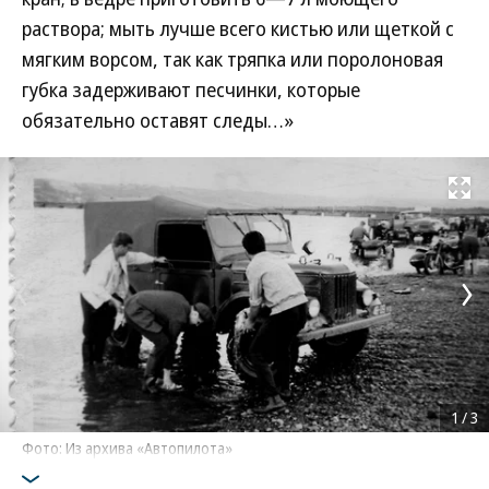
раствора; мыть лучше всего кистью или щеткой с
мягким ворсом, так как тряпка или поролоновая
губка задерживают песчинки, которые
обязательно оставят следы…»
Развернуть на
1
/
3
Фото: Из архива «Автопилота»