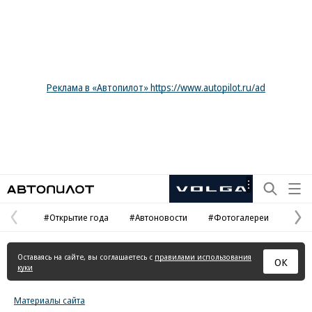
Реклама в «Автопилот» https://www.autopilot.ru/ad
Автопилот
Рекламная
маркировка
#Открытие года
#Автоновости
#Фотогалереи
Предыдущая
С
страница
с
Оставаясь на сайте, вы соглашаетесь с
правилами использования
ОК
куки
Материалы сайта