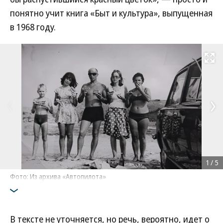
понятно учит книга «Быт и культура», выпущенная
в 1968 году.
Развернуть на
1
/
5
Фото: Из архива «Автопилота»
В тексте не уточняется, но речь, вероятно, идет о