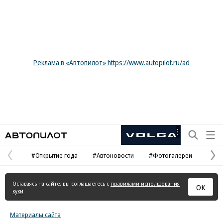
Реклама в «Автопилот» https://www.autopilot.ru/ad
Автопилот
Рекламная
маркировка
#Открытие года
#Автоновости
#Фотогалереи
Предыдущая
С
страница
с
Оставаясь на сайте, вы соглашаетесь с
правилами использования
ОК
куки
Материалы сайта