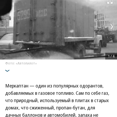
Развернуть на
1
/
4
Фото: «Автопилот»
Меркаптан — один из популярных одорантов,
добавляемых в газовое топливо. Сам по себе газ,
что природный, используемый в плитах в старых
домах, что сжиженный, пропан-бутан, для
дачных баллонов и автомобилей, запаха не